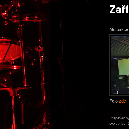
Zař
obsahu
webu
Motoakce 
Foto
zde
Příspěvek by
své oblíbené