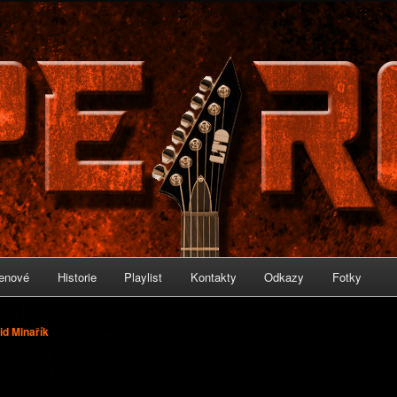
IRON
enové
Historie
Playlist
Kontakty
Odkazy
Fotky
id Minařík