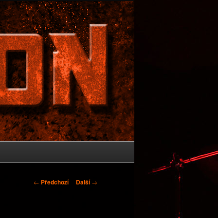
Navigace
←
Předchozí
Další
→
pro
příspěvky