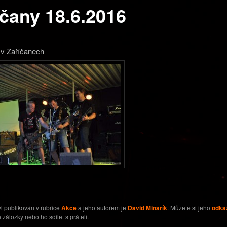
íčany 18.6.2016
v Zaříčanech
l publikován v rubrice
Akce
a jeho autorem je
David Minařík
. Můžete si jeho
odka
 záložky nebo ho sdílet s přáteli.