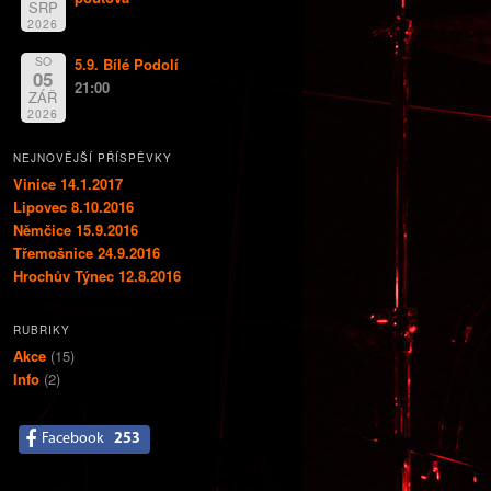
SRP
2026
SO
5.9. Bílé Podolí
05
21:00
ZÁŘ
2026
NEJNOVĚJŠÍ PŘÍSPĚVKY
Vinice 14.1.2017
Lipovec 8.10.2016
Němčice 15.9.2016
Třemošnice 24.9.2016
Hrochův Týnec 12.8.2016
RUBRIKY
Akce
(15)
Info
(2)
Facebook
253