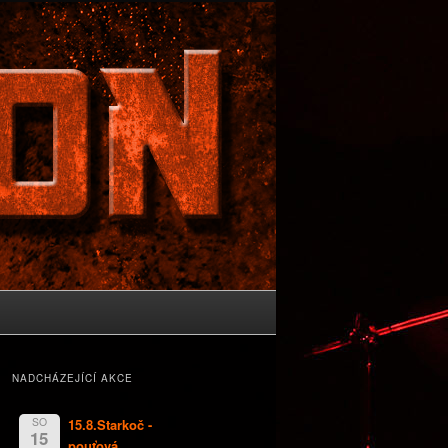
NADCHÁZEJÍCÍ AKCE
SO
15.8.Starkoč -
15
pouťová