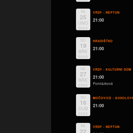
PÁ
VRDY - NEPTUN
25
21:00
ÚNO
2005
SO
HRADIŠŤKO
19
21:00
BŘE
2005
NE
VRDY - KULTURNÍ DŮM
27
21:00
BŘE
Pomlázková
2005
SO
MOČOVICE - SOKOLOV
16
21:00
DUB
2005
PÁ
VRDY - NEPTUN
22