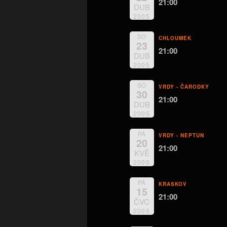
21:00
DUB
2005
SO
CHLOUMEK
23
21:00
DUB
2005
SO
VRDY - ČARODKY
30
21:00
DUB
2005
PÁ
VRDY - NEPTUN
20
21:00
KVĚ
2005
PÁ
KRASKOV
15
21:00
ČVC
2005