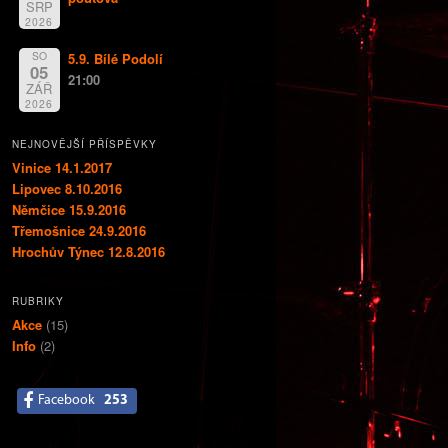
SRP
2026
SO
5.9. Bílé Podolí
05
21:00
ZÁŘ
2026
NEJNOVĚJŠÍ PŘÍSPĚVKY
Vinice 14.1.2017
Lipovec 8.10.2016
Němčice 15.9.2016
Třemošnice 24.9.2016
Hrochův Týnec 12.8.2016
RUBRIKY
Akce
(15)
Info
(2)
Facebook
253