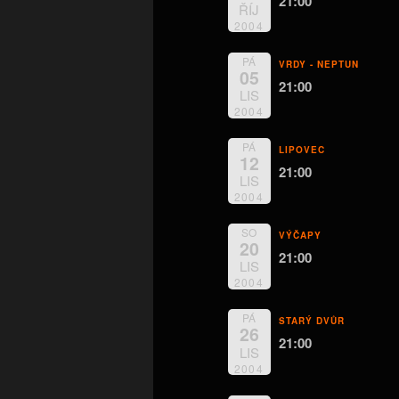
21:00
ŘÍJ
2004
PÁ
VRDY - NEPTUN
05
21:00
LIS
2004
PÁ
LIPOVEC
12
21:00
LIS
2004
SO
VÝČAPY
20
21:00
LIS
2004
PÁ
STARÝ DVŮR
26
21:00
LIS
2004