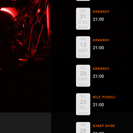
SO
KRASKOV
31
21:00
ČVC
2004
PÁ
KRASKOV
13
21:00
SRP
2004
SO
KRASKOV
28
21:00
SRP
2004
SO
BÍLÉ PODOLÍ
23
21:00
ŘÍJ
2004
PÁ
STARÝ DVŮR
29