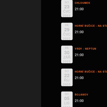
SO
CHLOUMEK
23
21:00
ČVC
2005
PÁ
HORNÍ BUČICE - NA ST
29
21:00
ČVC
2005
PÁ
VRDY - NEPTUN
30
21:00
ZÁŘ
2005
SO
HORNÍ BUČICE - NA ST
22
21:00
ŘÍJ
2005
SO
BOJANOV
05
21:00
LIS