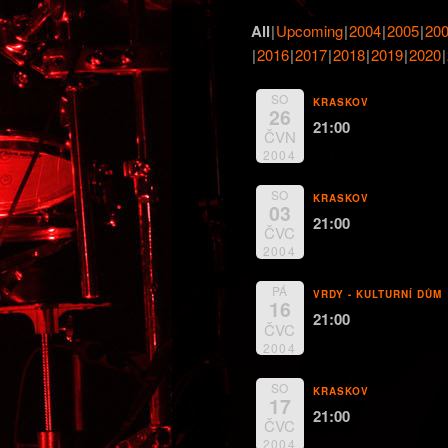
obsahu
All
Upcoming
2004
2005
20
2016
2017
2018
2019
2020
webu
SO
KRASKOV
26
21:00
ČVN
2004
SO
KRASKOV
03
21:00
ČVC
2004
PÁ
VRDY - KULTURNÍ DŮM
16
21:00
ČVC
2004
SO
KRASKOV
17
21:00
ČVC
2004