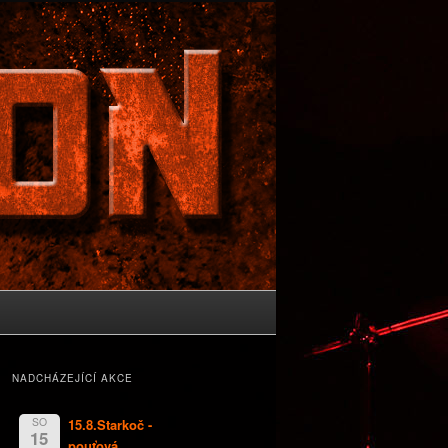
NADCHÁZEJÍCÍ AKCE
SO
15.8.Starkoč -
15
pouťová