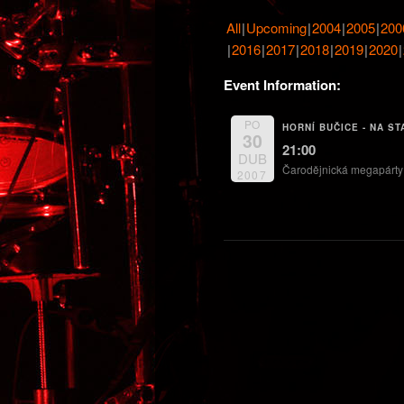
obsahu
All
Upcoming
2004
2005
200
2016
2017
2018
2019
2020
webu
Event Information:
PO
HORNÍ BUČICE - NA ST
30
21:00
DUB
Čarodějnická megapárty
2007