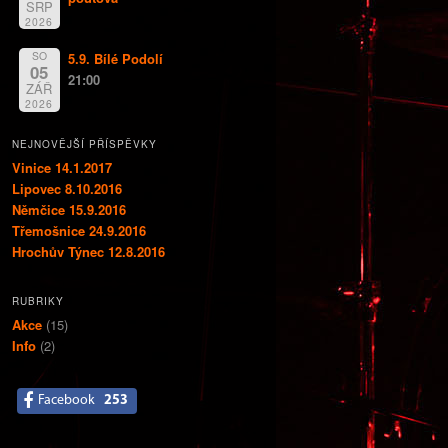
SRP
2026
SO
5.9. Bílé Podolí
05
21:00
ZÁŘ
2026
NEJNOVĚJŠÍ PŘÍSPĚVKY
Vinice 14.1.2017
Lipovec 8.10.2016
Němčice 15.9.2016
Třemošnice 24.9.2016
Hrochův Týnec 12.8.2016
RUBRIKY
Akce
(15)
Info
(2)
Facebook
253