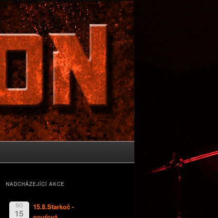
NADCHÁZEJÍCÍ AKCE
SO
15.8.Starkoč -
15
pouťová