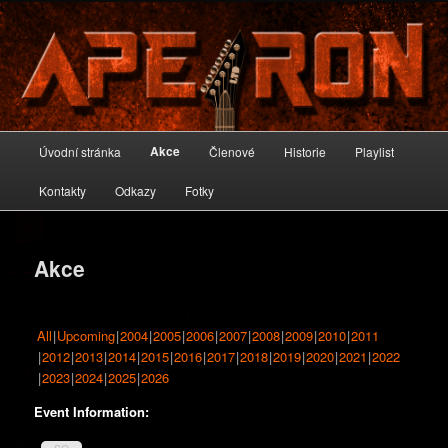
Oficiální stránky skupiny A-PEIRON
A-PEIRON
Hlavní
Akce
Úvodní stránka
Členové
Historie
Playlist
Přejít
navigační
menu
Kontakty
Odkazy
Fotky
k
hlavnímu
Akce
obsahu
webu
All
Upcoming
2004
2005
2006
2007
2008
2009
2010
2011
2012
2013
2014
2015
2016
2017
2018
2019
2020
2021
2022
2023
2024
2025
2026
Event Information: