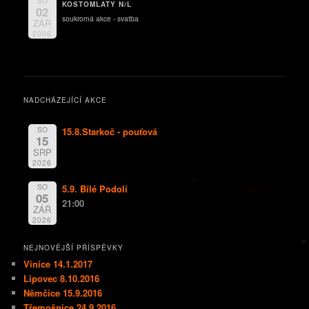
SO
KOSTOMLATY N/L
02
soukromá akce - svatba
ZÁŘ
2006
NADCHÁZEJÍCÍ AKCE
SO
15.8.Starkoč - pouťová
15
SRP
2026
SO
5.9. Bílé Podolí
05
21:00
ZÁŘ
2026
NEJNOVĚJŠÍ PŘÍSPĚVKY
Vinice 14.1.2017
Lipovec 8.10.2016
Němčice 15.9.2016
Třemošnice 24.9.2016