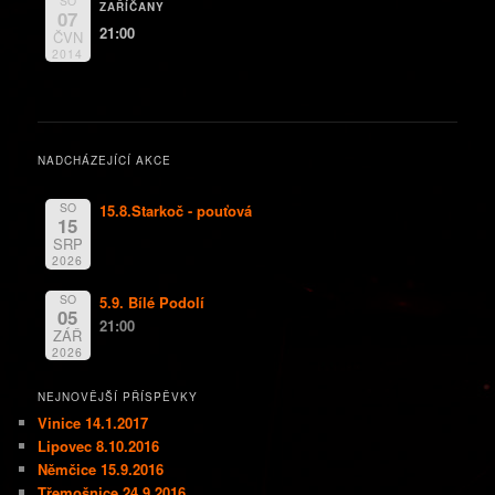
SO
ZAŘÍČANY
07
21:00
ČVN
2014
NADCHÁZEJÍCÍ AKCE
SO
15.8.Starkoč - pouťová
15
SRP
2026
SO
5.9. Bílé Podolí
05
21:00
ZÁŘ
2026
NEJNOVĚJŠÍ PŘÍSPĚVKY
Vinice 14.1.2017
Lipovec 8.10.2016
Němčice 15.9.2016
Třemošnice 24.9.2016