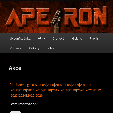
Oficiální stránky skupiny A-PEIRON
A-PEIRON
Hlavní
Akce
Úvodní stránka
Členové
Historie
Playlist
Přejít
navigační
menu
Kontakty
Odkazy
Fotky
k
hlavnímu
Akce
obsahu
webu
All
Upcoming
2004
2005
2006
2007
2008
2009
2010
2011
2012
2013
2014
2015
2016
2017
2018
2019
2020
2021
2022
2023
2024
2025
2026
Event Information: